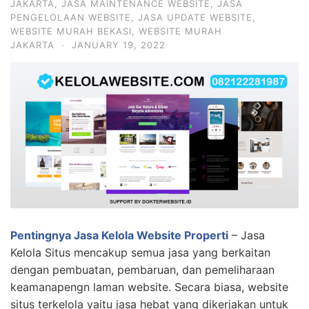
JAKARTA
,
JASA MAINTENANCE WEBSITE
,
JASA
PENGELOLAAN WEBSITE
,
JASA UPDATE WEBSITE
,
WEBSITE MURAH BEKASI
,
WEBSITE MURAH
JAKARTA
·
JANUARY 19, 2022
Pentingnya Jasa Kelola Website Properti
– Jasa
Kelola Situs mencakup semua jasa yang berkaitan
dengan pembuatan, pembaruan, dan pemeliharaan
keamanapengn laman website. Secara biasa, website
situs terkelola yaitu jasa hebat yang dikerjakan untuk