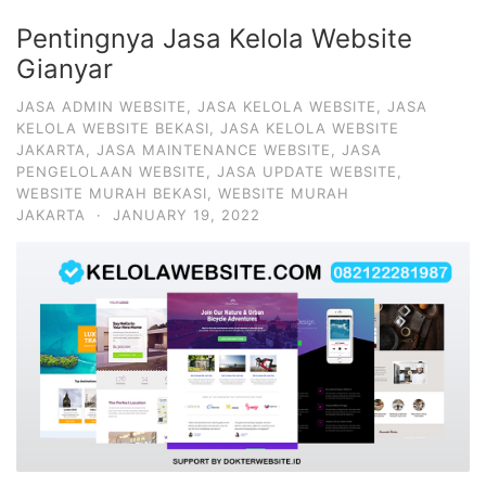
Pentingnya Jasa Kelola Website
Gianyar
JASA ADMIN WEBSITE
,
JASA KELOLA WEBSITE
,
JASA
KELOLA WEBSITE BEKASI
,
JASA KELOLA WEBSITE
JAKARTA
,
JASA MAINTENANCE WEBSITE
,
JASA
PENGELOLAAN WEBSITE
,
JASA UPDATE WEBSITE
,
WEBSITE MURAH BEKASI
,
WEBSITE MURAH
JAKARTA
·
JANUARY 19, 2022