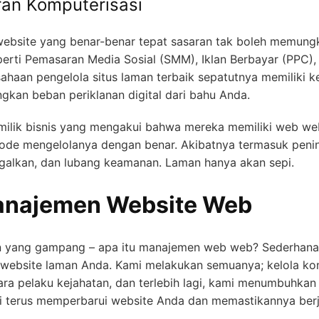
an Komputerisasi
ebsite yang benar-benar tepat sasaran tak boleh memungk
erti Pemasaran Media Sosial (SMM), Iklan Berbayar (PPC),
usahaan pengelola situs laman terbaik sepatutnya memiliki
ngkan beban periklanan digital dari bahu Anda.
lik bisnis yang mengakui bahwa mereka memiliki web web
ode mengelolanya dengan benar. Akibatnya termasuk peni
ggalkan, dan lubang keamanan. Laman hanya akan sepi.
anajemen Website Web
an yang gampang – apa itu manajemen web web? Sederhanan
website laman Anda. Kami melakukan semuanya; kelola ko
para pelaku kejahatan, dan terlebih lagi, kami menumbuhk
i terus memperbarui website Anda dan memastikannya berja