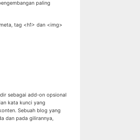
 pengembangan paling
i meta, tag <h1> dan <img>
ir sebagai add-on opsional
ian kata kunci yang
 konten. Sebuah blog yang
a dan pada gilirannya,