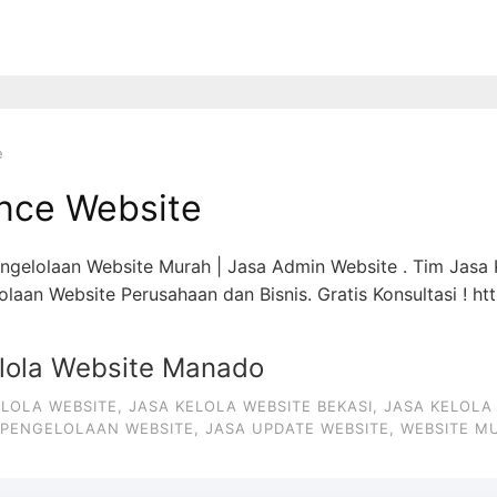
e
nce Website
engelolaan Website Murah | Jasa Admin Website . Tim Jasa 
aan Website Perusahaan dan Bisnis. Gratis Konsultasi ! ht
lola Website Manado
ELOLA WEBSITE
,
JASA KELOLA WEBSITE BEKASI
,
JASA KELOLA
 PENGELOLAAN WEBSITE
,
JASA UPDATE WEBSITE
,
WEBSITE M