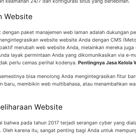
 keamanan 24/7 dan konfigurasi situs yang berlebihan.
n Website
ait dengan paket manajemen web laman adalah dukungan p
engintegrasikan website website Anda dengan CMS (Met
oaktif merubah web website Anda, melainkan mereka juga 
da layak permintaan Anda yang dikomunikasikan via e-mail
idak perlu cemas perihal kodenya.
Pentingnya Jasa Kelola
emestinya bisa menolong Anda mengintegrasikan fitur baru
in baru, membikin web multibahasa, atau menambahkan wa
liharaan Website
 bahwa pada tahun 2017 terjadi serangan cyber yang dial
0. Oleh karena itu, sangat penting bagi Anda untuk mempuny