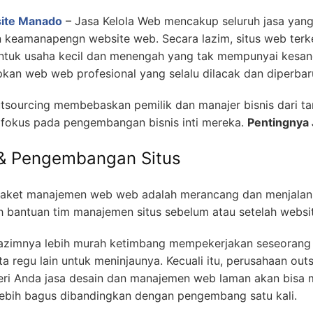
site Manado
– Jasa Kelola Web mencakup seluruh jasa yan
 keamanapengn website web. Secara lazim, situs web terk
 untuk usaha kecil dan menengah yang tak mempunyai kes
an web web profesional yang selalu dilacak dan diperbaru
tsourcing membebaskan pemilik dan manajer bisnis dari ta
fokus pada pengembangan bisnis inti mereka.
Pentingnya
 & Pengembangan Situs
paket manajemen web web adalah merancang dan menjalank
h bantuan tim manajemen situs sebelum atau setelah websi
e lazimnya lebih murah ketimbang mempekerjakan seseoran
a regu lain untuk meninjaunya. Kecuali itu, perusahaan out
ri Anda jasa desain dan manajemen web laman akan bisa
ebih bagus dibandingkan dengan pengembang satu kali.