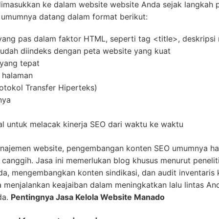
 dimasukkan ke dalam website website Anda sejak langkah
i umumnya datang dalam format berikut:
ang pas dalam faktor HTML, seperti tag <title>, deskrips
mudah diindeks dengan peta website yang kuat
yang tepat
 halaman
okol Transfer Hiperteks)
nya
l untuk melacak kinerja SEO dari waktu ke waktu
anajemen website, pengembangan konten SEO umumnya had
 canggih. Jasa ini memerlukan blog khusus menurut penelit
da, mengembangkan konten sindikasi, dan audit inventaris
menjalankan keajaiban dalam meningkatkan lalu lintas And
da.
Pentingnya Jasa Kelola Website Manado