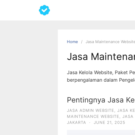
Home
Jasa Maintenance Websit
Jasa Maintena
Jasa Kelola Website, Paket P
berpengalaman dalam Pengelol
Pentingnya Jasa Ke
JASA ADMIN WEBSITE
,
JASA K
MAINTENANCE WEBSITE
,
JASA
JAKARTA
·
JUNE 21, 2025