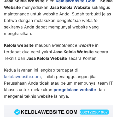
Jasa Kelola Website
oleh
KelolaWebsite.Com
–
Kelola
Website
menyediakan
Jasa Kelola Website
sekaligus
maintenance untuk website Anda. Sudah terbukti jelas
bahwa dengan melakukan
pengelolaan website
sekiranya Anda dapat mempunyai website yang
menghasilkan.
Kelola website
maupun
Maintenance website
ini
terdapat dua versi yakni
Jasa Kelola Website
secara
Teknis dan
Jasa Kelola Website
secara Konten.
Kedua layanan ini lengkap terdapat di
kelolawebsite.com
, Inilah penanggulangan jika
Perusahaan Anda tidak atau belum mempunyai team IT
khusus untuk melakukan
pengelolaan website
dan
mengenai teknis website lainnya.