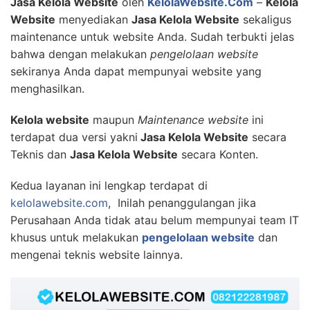
Jasa Kelola Website
oleh
KelolaWebsite.Com
–
Kelola
Website
menyediakan
Jasa Kelola Website
sekaligus
maintenance untuk website Anda. Sudah terbukti jelas
bahwa dengan melakukan
pengelolaan website
sekiranya Anda dapat mempunyai website yang
menghasilkan.
Kelola website
maupun
Maintenance website
ini
terdapat dua versi yakni
Jasa Kelola Website
secara
Teknis dan
Jasa Kelola Website
secara Konten.
Kedua layanan ini lengkap terdapat di
kelolawebsite.com
, Inilah penanggulangan jika
Perusahaan Anda tidak atau belum mempunyai team IT
khusus untuk melakukan
pengelolaan website
dan
mengenai teknis website lainnya.