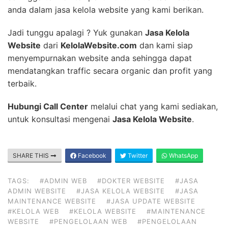
anda dalam jasa kelola website yang kami berikan.
Jadi tunggu apalagi ? Yuk gunakan
Jasa Kelola
Website
dari
KelolaWebsite.com
dan kami siap
menyempurnakan website anda sehingga dapat
mendatangkan traffic secara organic dan profit yang
terbaik.
Hubungi Call Center
melalui chat yang kami sediakan,
untuk konsultasi mengenai
Jasa Kelola Website
.
SHARE THIS
Facebook
Twitter
WhatsApp
TAGS:
#ADMIN WEB
#DOKTER WEBSITE
#JASA
ADMIN WEBSITE
#JASA KELOLA WEBSITE
#JASA
MAINTENANCE WEBSITE
#JASA UPDATE WEBSITE
#KELOLA WEB
#KELOLA WEBSITE
#MAINTENANCE
WEBSITE
#PENGELOLAAN WEB
#PENGELOLAAN