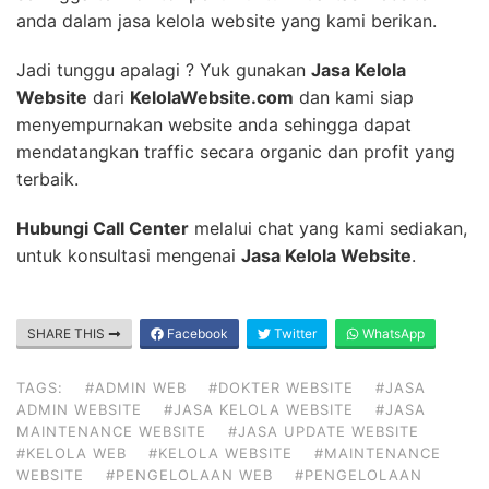
anda dalam jasa kelola website yang kami berikan.
Jadi tunggu apalagi ? Yuk gunakan
Jasa Kelola
Website
dari
KelolaWebsite.com
dan kami siap
menyempurnakan website anda sehingga dapat
mendatangkan traffic secara organic dan profit yang
terbaik.
Hubungi Call Center
melalui chat yang kami sediakan,
untuk konsultasi mengenai
Jasa Kelola Website
.
SHARE THIS
Facebook
Twitter
WhatsApp
TAGS:
#ADMIN WEB
#DOKTER WEBSITE
#JASA
ADMIN WEBSITE
#JASA KELOLA WEBSITE
#JASA
MAINTENANCE WEBSITE
#JASA UPDATE WEBSITE
#KELOLA WEB
#KELOLA WEBSITE
#MAINTENANCE
WEBSITE
#PENGELOLAAN WEB
#PENGELOLAAN