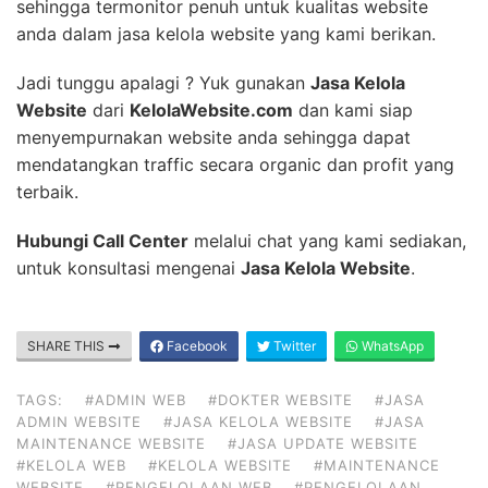
sehingga termonitor penuh untuk kualitas website
anda dalam jasa kelola website yang kami berikan.
Jadi tunggu apalagi ? Yuk gunakan
Jasa Kelola
Website
dari
KelolaWebsite.com
dan kami siap
menyempurnakan website anda sehingga dapat
mendatangkan traffic secara organic dan profit yang
terbaik.
Hubungi Call Center
melalui chat yang kami sediakan,
untuk konsultasi mengenai
Jasa Kelola Website
.
SHARE THIS
Facebook
Twitter
WhatsApp
TAGS:
#ADMIN WEB
#DOKTER WEBSITE
#JASA
ADMIN WEBSITE
#JASA KELOLA WEBSITE
#JASA
MAINTENANCE WEBSITE
#JASA UPDATE WEBSITE
#KELOLA WEB
#KELOLA WEBSITE
#MAINTENANCE
WEBSITE
#PENGELOLAAN WEB
#PENGELOLAAN