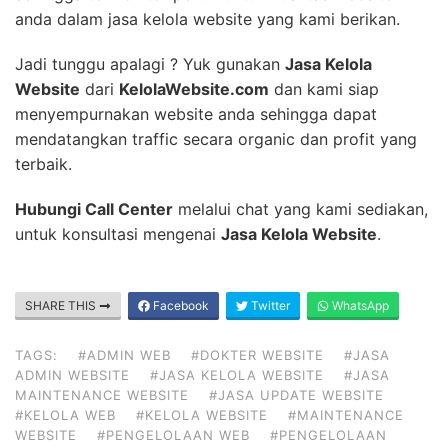
anda dalam jasa kelola website yang kami berikan.
Jadi tunggu apalagi ? Yuk gunakan
Jasa Kelola
Website
dari
KelolaWebsite.com
dan kami siap
menyempurnakan website anda sehingga dapat
mendatangkan traffic secara organic dan profit yang
terbaik.
Hubungi Call Center
melalui chat yang kami sediakan,
untuk konsultasi mengenai
Jasa Kelola Website
.
SHARE THIS
Facebook
Twitter
WhatsApp
TAGS:
#ADMIN WEB
#DOKTER WEBSITE
#JASA
ADMIN WEBSITE
#JASA KELOLA WEBSITE
#JASA
MAINTENANCE WEBSITE
#JASA UPDATE WEBSITE
#KELOLA WEB
#KELOLA WEBSITE
#MAINTENANCE
WEBSITE
#PENGELOLAAN WEB
#PENGELOLAAN