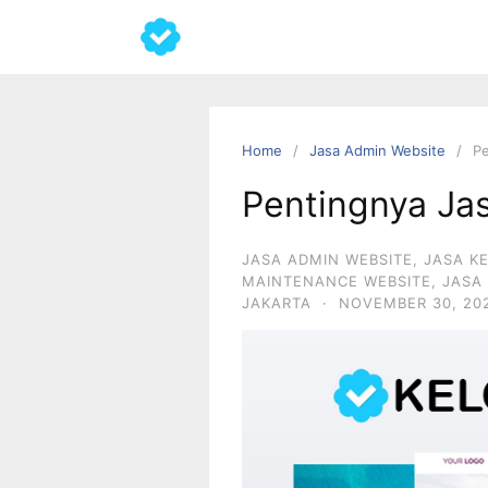
Home
Jasa Admin Website
Pe
Pentingnya Jas
JASA ADMIN WEBSITE
,
JASA K
MAINTENANCE WEBSITE
,
JASA
JAKARTA
·
NOVEMBER 30, 20