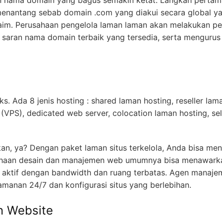
n nama domain yang bagus semakin ketat. Langkah pertam
menantang sebab domain .com yang diakui secara global ya
laim. Perusahaan pengelola laman laman akan melakukan pe
saran nama domain terbaik yang tersedia, serta mengurus
s. Ada 8 jenis hosting : shared laman hosting, reseller la
r (VPS), dedicated web server, colocation laman hosting, self
 ya? Dengan paket laman situs terkelola, Anda bisa meng
aan desain dan manajemen web umumnya bisa menawarkan 
 aktif dengan bandwidth dan ruang terbatas. Agen manajem
anan 24/7 dan konfigurasi situs yang berlebihan.
n Website