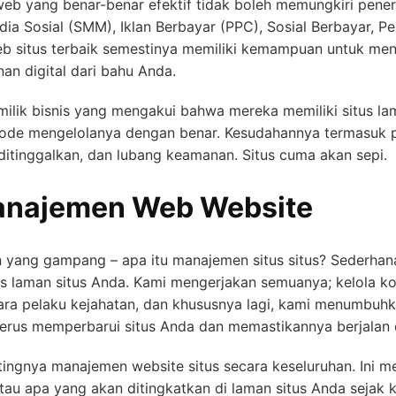
eb yang benar-benar efektif tidak boleh memungkiri pene
dia Sosial (SMM), Iklan Berbayar (PPC), Sosial Berbayar, 
eb situs terbaik semestinya memiliki kemampuan untuk meny
an digital dari bahu Anda.
lik bisnis yang mengakui bahwa mereka memiliki situs la
ode mengelolanya dengan benar. Kesudahannya termasuk p
ditinggalkan, dan lubang keamanan. Situs cuma akan sepi.
anajemen Web Website
n yang gampang – apa itu manajemen situs situs? Sederhan
s laman situs Anda. Kami mengerjakan semuanya; kelola k
para pelaku kejahatan, dan khususnya lagi, kami menumbu
 terus memperbarui situs Anda dan memastikannya berjalan 
tingnya manajemen website situs secara keseluruhan. In
tau apa yang akan ditingkatkan di laman situs Anda sejak 