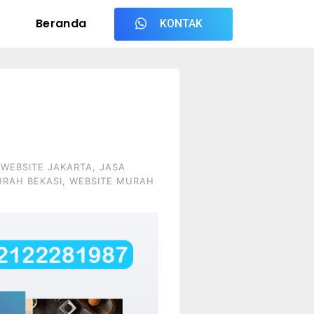
Beranda
KONTAK
 WEBSITE JAKARTA
,
JASA
URAH BEKASI
,
WEBSITE MURAH