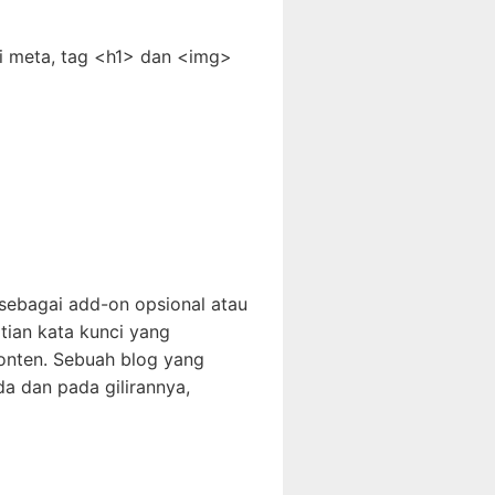
si meta, tag <h1> dan <img>
ebagai add-on opsional atau
tian kata kunci yang
konten. Sebuah blog yang
a dan pada gilirannya,