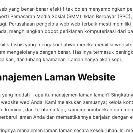
eb yang benar-benar efektif tak boleh menyampingkan pen
erti Pemasaran Media Sosial (SMM), Iklan Berbayar (PPC),
 lagi. Perusahaan pengelola web web terbaik mesti memilik
nda, menghilangkan bobot periklanan komputerisasi dari b
lik bisnis yang mengakui bahwa mereka memiliki website 
tem mengelolanya dengan benar. Hasilnya termasuk peningk
nggalkan, dan lubang keamanan. Laman hanya akan sepi.
anajemen Laman Website
n yang mudah – apa itu manajemen laman laman? Singkatny
s website web Anda. Kami melakukan semuanya; kelola kon
ku kriminal, dan terutama lagi, kami menumbuhkan dan me
erbarui laman Anda dan memastikannya berjalan dengan ef
tingnya manajemen laman laman secara keseluruhan. Ini m