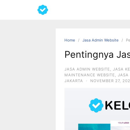
Home
Jasa Admin Website
Pe
Pentingnya Ja
JASA ADMIN WEBSITE
,
JASA K
MAINTENANCE WEBSITE
,
JASA
JAKARTA
·
NOVEMBER 27, 202