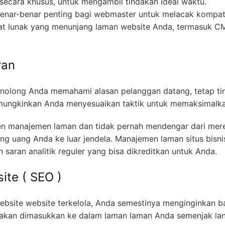
secara khusus, untuk mengambil tindakan ideal waktu.
 benar-benar penting bagi webmaster untuk melacak kompat
at lunak yang menunjang laman website Anda, termasuk CM
ran
menolong Anda memahami alasan pelanggan datang, tetap ti
ungkinkan Anda menyesuaikan taktik untuk memaksimalkan
 manajemen laman dan tidak pernah mendengar dari mere
g uang Anda ke luar jendela. Manajemen laman situs bisnis
 saran analitik reguler yang bisa dikreditkan untuk Anda.
ite ( SEO )
website website terkelola, Anda semestinya menginginkan 
a akan dimasukkan ke dalam laman laman Anda semenjak l