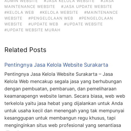
ADMIN WEBSITE
#JASA KELOLA WEBSITE
#JASA
MAINTENANCE WEBSITE
#JASA UPDATE WEBSITE
#KELOLA WEB
#KELOLA WEBSITE
#MAINTENANCE
WEBSITE
#PENGELOLAAN WEB
#PENGELOLAAN
WEBSITE
#UPDATE WEB
#UPDATE WEBSITE
#UPDATE WEBSITE MURAH
Related Posts
Pentingnya Jasa Kelola Website Surakarta
Pentingnya Jasa Kelola Website Surakarta – Jasa
Kelola Web mencakup segala jasa yang berhubungan
dengan pembuatan, pembaruan, dan pemeliharaan
keamanapengn website laman. Secara biasa, web web
terkelola yaitu jasa hebat yang dijalankan untuk Anda
untuk usaha kecil dan menengah yang tak mempunyai
kesanggupan untuk membangun regu khusus, tapi
menginginkan situs web profesional yang senantiasa