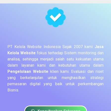
PT Kelola Website Indonesia Sejak 2007 kami
Jasa
Kelola Website
fokus terhadap Sistem monitoring dan
analisa, sehingga menjadi salah satu kekuatan utama
dalam layanan kami dan kebutuhan utama dalam
Pengelolaan Website
klien kami. Evaluasi dan riset
yang berkelanjutan untuk menghasilkan strategi
pemasaran digital yang baik untuk perkembangan
Bisnis.