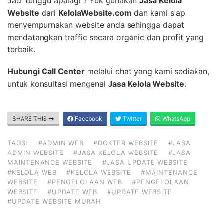
Jadi tunggu apalagi ? Yuk gunakan
Jasa Kelola
Website
dari
KelolaWebsite.com
dan kami siap
menyempurnakan website anda sehingga dapat
mendatangkan traffic secara organic dan profit yang
terbaik.
Hubungi Call Center
melalui chat yang kami sediakan,
untuk konsultasi mengenai
Jasa Kelola Website
.
SHARE THIS
Facebook
Twitter
WhatsApp
TAGS:
#ADMIN WEB
#DOKTER WEBSITE
#JASA
ADMIN WEBSITE
#JASA KELOLA WEBSITE
#JASA
MAINTENANCE WEBSITE
#JASA UPDATE WEBSITE
#KELOLA WEB
#KELOLA WEBSITE
#MAINTENANCE
WEBSITE
#PENGELOLAAN WEB
#PENGELOLAAN
WEBSITE
#UPDATE WEB
#UPDATE WEBSITE
#UPDATE WEBSITE MURAH