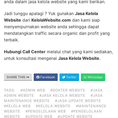
anda dalam jasa kelola website yang kami berikan.
Jadi tunggu apalagi ? Yuk gunakan
Jasa Kelola
Website
dari
KelolaWebsite.com
dan kami siap
menyempurnakan website anda sehingga dapat
mendatangkan traffic secara organic dan profit yang
terbaik.
Hubungi Call Center
melalui chat yang kami sediakan,
untuk konsultasi mengenai
Jasa Kelola Website
.
SHARE THIS
Facebook
Twitter
WhatsApp
TAGS:
#ADMIN WEB
#DOKTER WEBSITE
#JASA
ADMIN WEBSITE
#JASA KELOLA WEBSITE
#JASA
MAINTENANCE WEBSITE
#JASA UPDATE WEBSITE
#KELOLA WEB
#KELOLA WEBSITE
#MAINTENANCE
WEBSITE
#PENGELOLAAN WEB
#PENGELOLAAN
WEBSITE
#UPDATE WEB
#UPDATE WEBSITE